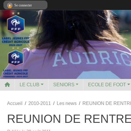
Panneau de gestion des cookies
Se connecter
LE CLUB
SENIORS
ECOLE DE FOOT
Accueil
2010-2011
Les news
REUNION DE RENTREE
REUNION DE RENTREE 