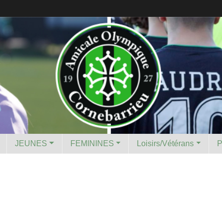
JEUNES
FEMININES
Loisirs/Vétérans