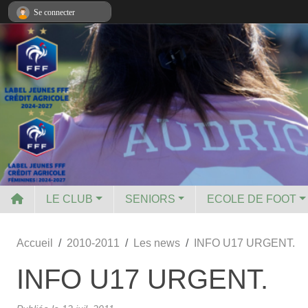
Panneau de gestion des cookies
Se connecter
LE CLUB
SENIORS
ECOLE DE FOOT
Accueil
2010-2011
Les news
INFO U17 URGENT.
INFO U17 URGENT.