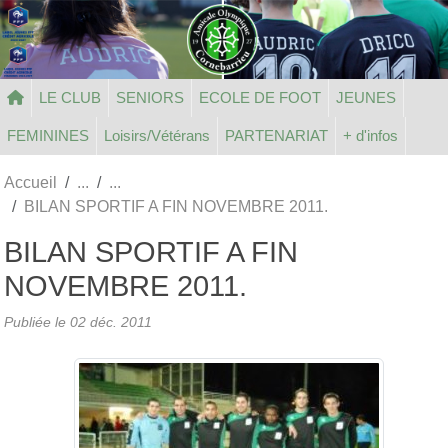
Panneau de gestion des cookies
LE CLUB
SENIORS
ECOLE DE FOOT
JEUNES
FEMININES
Loisirs/Vétérans
PARTENARIAT
+ d'infos
Accueil
BILAN SPORTIF A FIN NOVEMBRE 2011.
BILAN SPORTIF A FIN
NOVEMBRE 2011.
Publiée le
02 déc. 2011