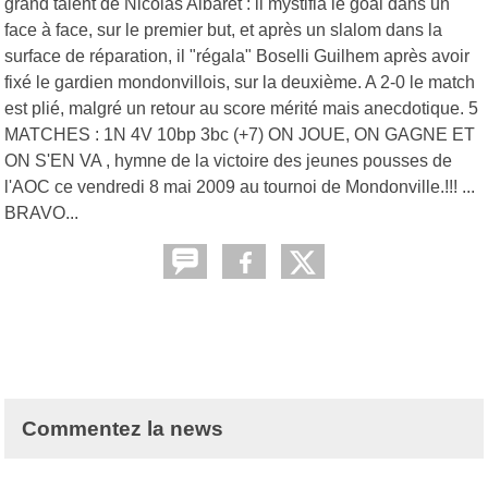
grand talent de Nicolas Albaret : il mystifia le goal dans un
face à face, sur le premier but, et après un slalom dans la
surface de réparation, il "régala" Boselli Guilhem après avoir
fixé le gardien mondonvillois, sur la deuxième. A 2-0 le match
est plié, malgré un retour au score mérité mais anecdotique. 5
MATCHES : 1N 4V 10bp 3bc (+7) ON JOUE, ON GAGNE ET
ON S'EN VA , hymne de la victoire des jeunes pousses de
l'AOC ce vendredi 8 mai 2009 au tournoi de Mondonville.!!! ...
BRAVO...
Commentez la news