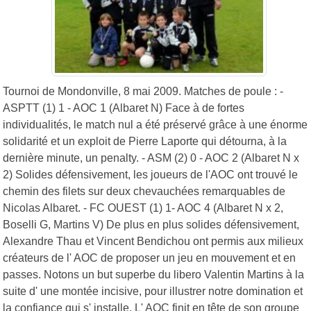
Tournoi de Mondonville, 8 mai 2009. Matches de poule : -
ASPTT (1) 1 - AOC 1 (Albaret N) Face à de fortes
individualités, le match nul a été préservé grâce à une énorme
solidarité et un exploit de Pierre Laporte qui détourna, à la
dernière minute, un penalty. - ASM (2) 0 - AOC 2 (Albaret N x
2) Solides défensivement, les joueurs de l'AOC ont trouvé le
chemin des filets sur deux chevauchées remarquables de
Nicolas Albaret. - FC OUEST (1) 1- AOC 4 (Albaret N x 2,
Boselli G, Martins V) De plus en plus solides défensivement,
Alexandre Thau et Vincent Bendichou ont permis aux milieux
créateurs de l' AOC de proposer un jeu en mouvement et en
passes. Notons un but superbe du libero Valentin Martins à la
suite d' une montée incisive, pour illustrer notre domination et
la confiance qui s' installe. L' AOC finit en tête de son groupe