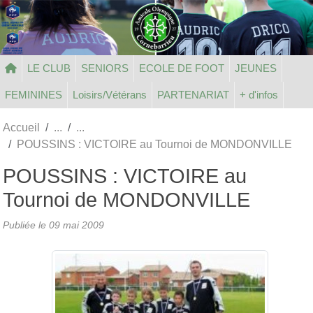
Panneau de gestion des cookies
LE CLUB
SENIORS
ECOLE DE FOOT
JEUNES
FEMININES
Loisirs/Vétérans
PARTENARIAT
+ d'infos
Accueil
POUSSINS : VICTOIRE au Tournoi de MONDONVILLE
POUSSINS : VICTOIRE au
Tournoi de MONDONVILLE
Publiée le
09 mai 2009