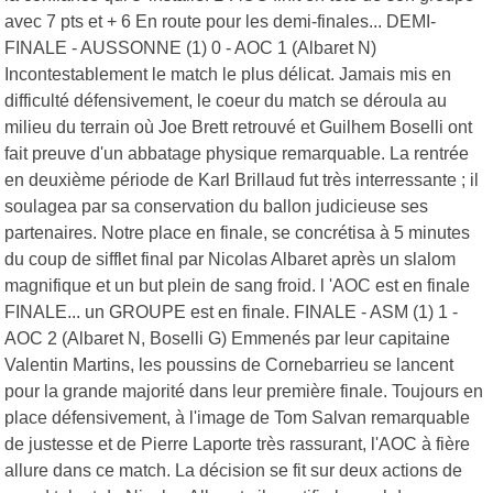
avec 7 pts et + 6 En route pour les demi-finales... DEMI-
FINALE - AUSSONNE (1) 0 - AOC 1 (Albaret N)
Incontestablement le match le plus délicat. Jamais mis en
difficulté défensivement, le coeur du match se déroula au
milieu du terrain où Joe Brett retrouvé et Guilhem Boselli ont
fait preuve d'un abbatage physique remarquable. La rentrée
en deuxième période de Karl Brillaud fut très interressante ; il
soulagea par sa conservation du ballon judicieuse ses
partenaires. Notre place en finale, se concrétisa à 5 minutes
du coup de sifflet final par Nicolas Albaret après un slalom
magnifique et un but plein de sang froid. l 'AOC est en finale
FINALE... un GROUPE est en finale. FINALE - ASM (1) 1 -
AOC 2 (Albaret N, Boselli G) Emmenés par leur capitaine
Valentin Martins, les poussins de Cornebarrieu se lancent
pour la grande majorité dans leur première finale. Toujours en
place défensivement, à l'image de Tom Salvan remarquable
de justesse et de Pierre Laporte très rassurant, l'AOC à fière
allure dans ce match. La décision se fit sur deux actions de