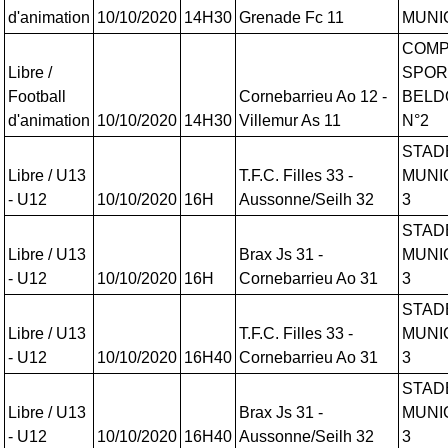
d'animation
10/10/2020
14H30
Grenade Fc 11
MUNI
COMP
Libre /
SPOR
Football
Cornebarrieu Ao 12 -
BELD
d'animation
10/10/2020
14H30
Villemur As 11
N°2
STAD
Libre / U13
T.F.C. Filles 33 -
MUNI
- U12
10/10/2020
16H
Aussonne/Seilh 32
3
STAD
Libre / U13
Brax Js 31 -
MUNI
- U12
10/10/2020
16H
Cornebarrieu Ao 31
3
STAD
Libre / U13
T.F.C. Filles 33 -
MUNI
- U12
10/10/2020
16H40
Cornebarrieu Ao 31
3
STAD
Libre / U13
Brax Js 31 -
MUNI
- U12
10/10/2020
16H40
Aussonne/Seilh 32
3