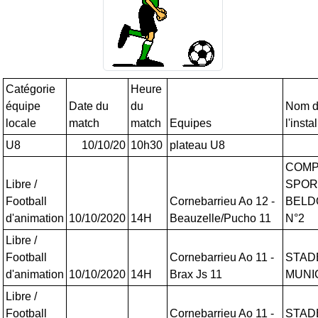
Catégorie
Heure
équipe
Date du
du
Nom 
locale
match
match
Equipes
l'insta
U8
10/10/20
10h30
plateau U8
COMP
Libre /
SPOR
Football
Cornebarrieu Ao 12 -
BELD
d'animation
10/10/2020
14H
Beauzelle/Pucho 11
N°2
Libre /
Football
Cornebarrieu Ao 11 -
STAD
d'animation
10/10/2020
14H
Brax Js 11
MUNI
Libre /
Football
Cornebarrieu Ao 11 -
STAD