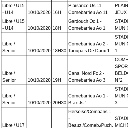
Libre / U15
Plaisance Us 11 -
PLAI
- U14
10/10/2020
16H
Cornebarrieu Ao 11
JEUX 
Libre / U15
Gardouch Oc 1 -
STAD
- U14
10/10/2020
18H
Cornebarrieu Ao 1
MUNI
STAD
Libre /
Cornebarrieu Ao 2 -
MUNI
Senior
10/10/2020
18H30
Taoupats De Daux 1
1
COMP
SPOR
Libre /
Canal Nord Fc 2 -
BELD
Senior
10/10/2020
19H
Cornebarrieu Ao 3
N°2
STAD
Libre /
Cornebarrieu Ao 1 -
MUNI
Senior
10/10/2020
20H30
Brax Js 1
3
Hersoise/Compans 1
-
STAD
Libre / U17
Beauz./Corneb./Puch.
MICH