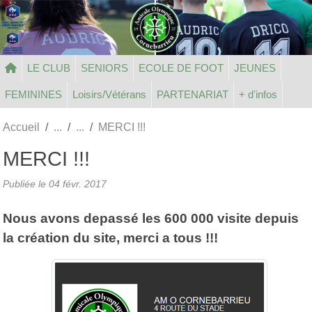
Panneau de gestion des cookies
LE CLUB
SENIORS
ECOLE DE FOOT
JEUNES
FEMININES
Loisirs/Vétérans
PARTENARIAT
+ d'infos
Accueil
MERCI !!!
MERCI !!!
Publiée le
04 févr. 2017
Nous avons depassé les 600 000 visite depuis
la création du site, merci a tous !!!