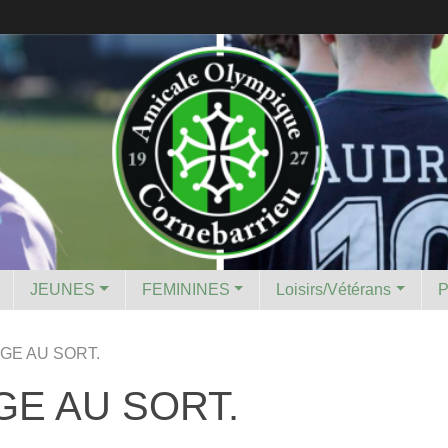
JEUNES
FEMININES
Loisirs/Vétérans
GE AU SORT.
GE AU SORT.