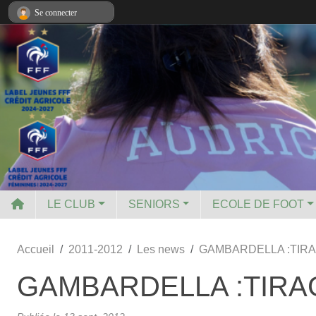
Panneau de gestion des cookies
Se connecter
LE CLUB
SENIORS
ECOLE DE FOOT
Accueil
2011-2012
Les news
GAMBARDELLA :TIRA
GAMBARDELLA :TIRA