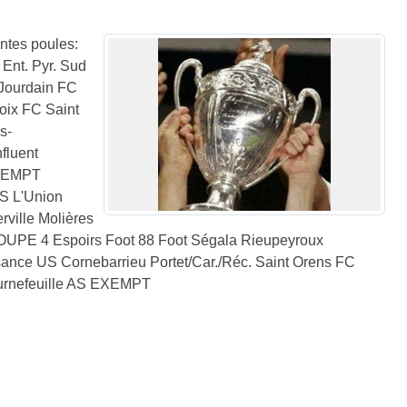
ntes poules:
t. Pyr. Sud
Jourdain FC
oix FC Saint
s-
fluent
EXEMPT
S L'Union
ville Molières
OUPE 4 Espoirs Foot 88 Foot Ségala Rieupeyroux
sance US Cornebarrieu Portet/Car./Réc. Saint Orens FC
ournefeuille AS EXEMPT