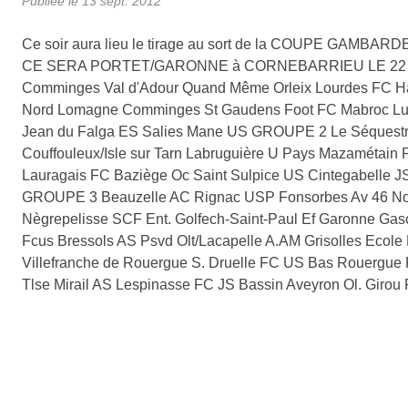
Publiée le
13 sept. 2012
Ce soir aura lieu le tirage au sort de la COUPE GAMBARDEL
CE SERA PORTET/GARONNE à CORNEBARRIEU LE 22 ou 2
Comminges Val d'Adour Quand Même Orleix Lourdes FC Hau
Nord Lomagne Comminges St Gaudens Foot FC Mabroc Luzen
Jean du Falga ES Salies Mane US GROUPE 2 Le Séquestre 
Couffouleux/Isle sur Tarn Labruguière U Pays Mazamétain 
Lauragais FC Baziège Oc Saint Sulpice US Cintegabelle
GROUPE 3 Beauzelle AC Rignac USP Fonsorbes Av 46 Nor
Nègrepelisse SCF Ent. Golfech-Saint-Paul Ef Garonne G
Fcus Bressols AS Psvd Olt/Lacapelle A.AM Grisolles Eco
Villefranche de Rouergue S. Druelle FC US Bas Rouergue F
Tlse Mirail AS Lespinasse FC JS Bassin Aveyron Ol. Giro