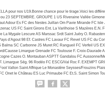
LA pour nos U19.Bonne chance pour le tirage.Voici les différe
3 SEPTEMBRE. GROUPE 1 US Riveraine Vallée Gimone En
t Adour Es FC des Nestes Juillan Om Pavie Mirande FC Isle 
ac US FC Saint Girons Ent. La Varilhoise S Mazères E.N. F
La Mygale Lescure AS Marssac Srdt Saint Juéry O. Rabasten
Pays d'Agout 98 Ef. Castres FC Lavaur FC Revel US FC du Con
 JS Balma SC Carbonne JS Muret RC Rangueil FC Verfeil US 
d/Causse Limargue Grenade FC Toulouse F. Croix-Daurade A
ascogne Cazes O. Montauban ASPTT Gandalou FC Aussonne/Mer
le F. Limargue Ség. 96 Rodéo FC ESCG/Val Roc F. EXEMPT GR
oot Vallon Saint Affrique Le Monastère Seysses/Frouzins Plai
u FC Onet le Château ES Luc Primaube FC Et.S. Saint Simon T