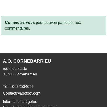
Connectez-vous
pour pouvoir participer aux
commentaires.
A.O. CORNEBARRIEU
route du stade
31700
Cornebarrieu
Tél. :
0622534699
Contact@aocfoot.com
Informations légales