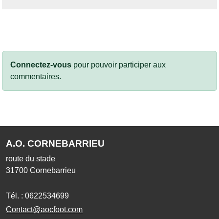
Connectez-vous
pour pouvoir participer aux
commentaires.
A.O. CORNEBARRIEU
route du stade
31700
Cornebarrieu
Tél. :
0622534699
Contact@aocfoot.com