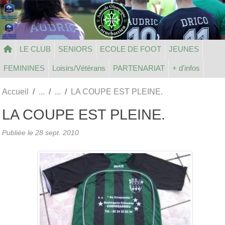
Panneau de gestion des cookies
LE CLUB
SENIORS
ECOLE DE FOOT
JEUNES
FEMININES
Loisirs/Vétérans
PARTENARIAT
+ d'infos
Accueil
LA COUPE EST PLEINE.
LA COUPE EST PLEINE.
Publiée le
28 sept. 2010