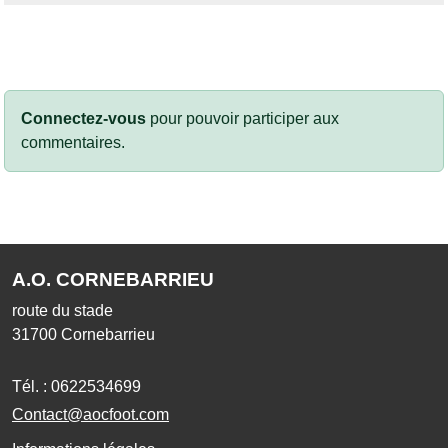
Connectez-vous
pour pouvoir participer aux
commentaires.
A.O. CORNEBARRIEU
route du stade
31700
Cornebarrieu
Tél. :
0622534699
Contact@aocfoot.com