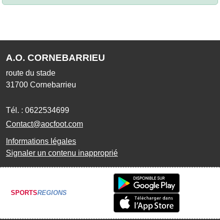
A.O. CORNEBARRIEU
route du stade
31700
Cornebarrieu
Tél. :
0622534699
Contact@aocfoot.com
Informations légales
Signaler un contenu inapproprié
SPORTS
REGIONS