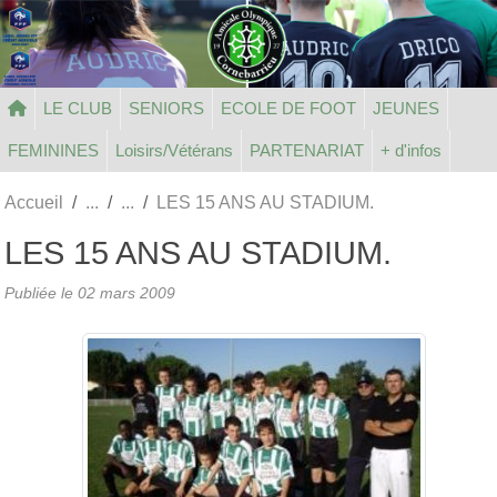
Panneau de gestion des cookies
LE CLUB
SENIORS
ECOLE DE FOOT
JEUNES
FEMININES
Loisirs/Vétérans
PARTENARIAT
+ d'infos
Accueil
LES 15 ANS AU STADIUM.
LES 15 ANS AU STADIUM.
Publiée le
02 mars 2009