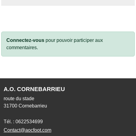
Connectez-vous
pour pouvoir participer aux
commentaires.
A.O. CORNEBARRIEU
route du stade
31700
Cornebarrieu
Tél. :
0622534699
Contact@aocfoot.com