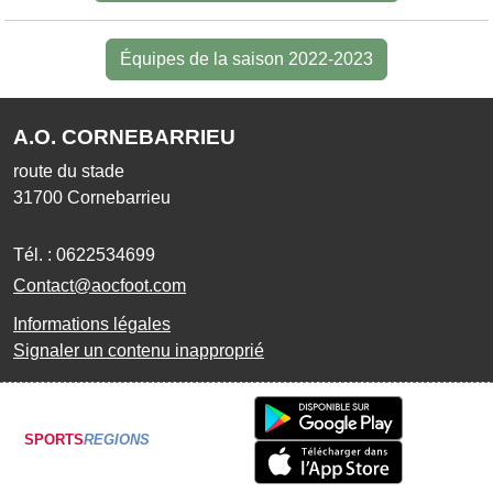
Équipes de la saison 2022-2023
A.O. CORNEBARRIEU
route du stade
31700
Cornebarrieu
Tél. :
0622534699
Contact@aocfoot.com
Informations légales
Signaler un contenu inapproprié
SPORTS
REGIONS