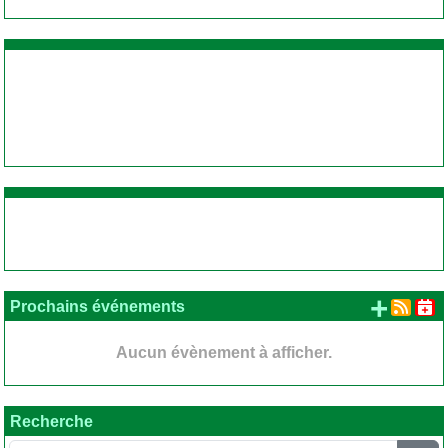
+ d'
Prochains événements
Aucun évènement à afficher.
Recherche