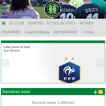
Panneau de gestion des cookies
LE CLUB
SENIORS
ECOLE DE FOOT
JEUNES
FEMININES
Loisirs/Vétérans
PARTENARIAT
+ d'infos
Label jeune et label
foot féminin
Previous
Next
+ d
Dernières news
Aucune news à afficher.