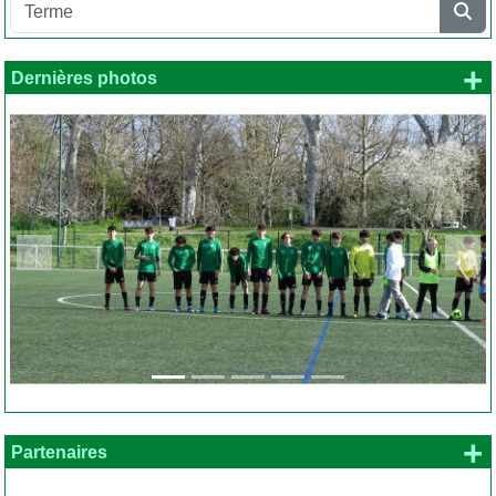
+
Dernières photos
Précedent
Suiv
+
Partenaires