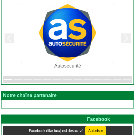
Précedent
Suiv
Autosecurité
Notre chaîne partenaire
Facebook
Facebook (like box) est désactivé.
Autoriser